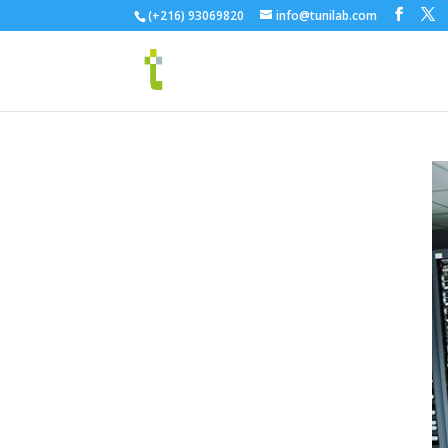
(+216) 93069820
info@tunilab.com