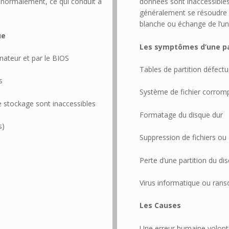
 normalement, ce qui conduit à
données sont inaccessible
généralement se résoudre s
blanche ou échange de l’u
ue
Les symptômes d’une p
inateur et par le BIOS
Tables de partition défect
s
Système de fichier corrom
 stockage sont inaccessibles
Formatage du disque dur
s)
Suppression de fichiers o
Perte d’une partition du di
Virus informatique ou ra
Les Causes
Une erreur humaine volonta