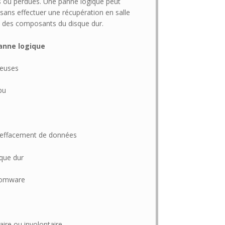
s ou perdues. Une panne logique peut
ans effectuer une récupération en salle
n des composants du disque dur.
anne logique
ueuses
pu
u effacement de données
sque dur
nsomware
ire ou involontaire