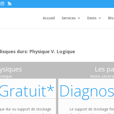
Accueil
Services
Devis
Bl
disques durs: Physique V. Logique
ysiques
Les pa
ronique
Moins sévère
Gratuit*
Diagnos
sque dur ou support de stockage
Le support de stockage fo